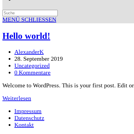
SUCHE
UMSCHALTEN
MENÜ
SCHLIESSEN
Hello world!
Beitrags-
AlexanderK
Autor:
Beitrag
28. September 2019
veröffentlicht:
Beitrags-
Uncategorized
Kategorie:
Beitrags-
0 Kommentare
Kommentare:
Welcome to WordPress. This is your first post. Edit or 
Hello
Weiterlesen
world!
Impressum
Datenschutz
Kontakt